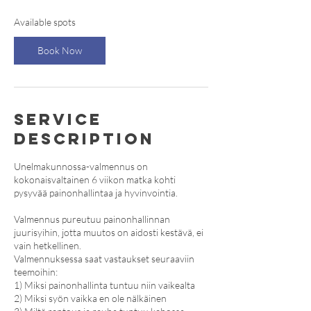
a
r
Available spots
t
s
Book Now
8
S
e
p
t
Service
Description
Unelmakunnossa-valmennus on
kokonaisvaltainen 6 viikon matka kohti
pysyvää painonhallintaa ja hyvinvointia.
Valmennus pureutuu painonhallinnan
juurisyihin, jotta muutos on aidosti kestävä, ei
vain hetkellinen.
Valmennuksessa saat vastaukset seuraaviin
teemoihin:
1) Miksi painonhallinta tuntuu niin vaikealta
2) Miksi syön vaikka en ole nälkäinen