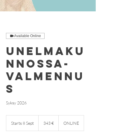
Available Online
Unelmaku
nnossa-
valmennu
s
Syksy 2026
343
euroa
Starts 8 Sept
S
343 €
ONLINE
t