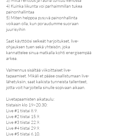
3) Miltä rentous ja rauha tuntuu kehossa
4) Kuinka liikunta voi parhaimmillan tukea
painonhallintaa
5) Miten helppoa pysyvä painonhallinta
voikaan olla, kun poraudumme suoraan
juurisyihin
Saat käyttöösi selkeät harjoitukset, live-
ohjauksen tuen sekä yhteisön, joka
kannattelee sinua matkalla kohti energisempää
arkea.
Valmennus sisältää viikoittaiset live-
tapaamiset. Mikäli et pääse osallistumaan live-
lähetyksiin, saat kaikista tunneista tallenteet,
jotta voit harjoitella sinulle sopivaan aikaan.
Livetapaamisten aikataulu:
tiistaisin klo 19–20.30:
Live #1 tiistai 8.9.
Live #2 tiistai 15.9.
Live #3 tiistai 22.9.
Live #4 tiistai 29.9.
Live #5 tiistai 6.10.