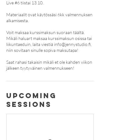
Live #6 tiistai 13.10.
Materiaalit ovat käytössäsi 6kk valmennuksen
alkamisesta.
Voit maksaa kurssimaksun suoraan täältä.
Mikäli haluart maksaa kurssimaksun osissa tai
liikuntaeduin, laita viestiä info@jennystudio.fi,
niin sovitaan sinulle sopiva maksutapa!
Saat rahasi takaisin mikäli et ole kahden viikon
jälkeen tyytyväinen valmennukseen!
Upcoming
Sessions