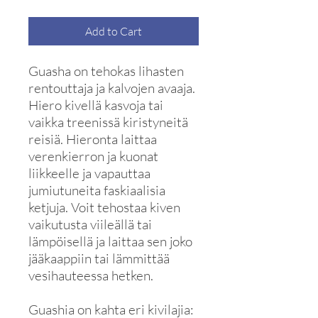
Add to Cart
Guasha on tehokas lihasten
rentouttaja ja kalvojen avaaja.
Hiero kivellä kasvoja tai
vaikka treenissä kiristyneitä
reisiä. Hieronta laittaa
verenkierron ja kuonat
liikkeelle ja vapauttaa
jumiutuneita faskiaalisia
ketjuja. Voit tehostaa kiven
vaikutusta viileällä tai
lämpöisellä ja laittaa sen joko
jääkaappiin tai lämmittää
vesihauteessa hetken.
Guashia on kahta eri kivilajia: