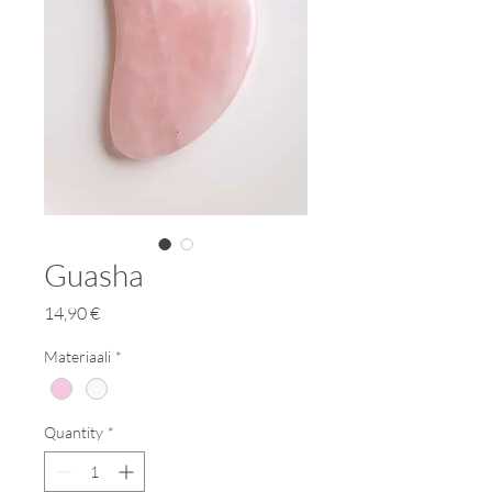
Guasha
Price
14,90 €
Materiaali
*
Quantity
*