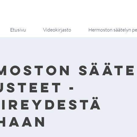
Etusivu
Videokirjasto
Hermoston säätelyn pe
moston sääte
usteet -
vireydestä
haan