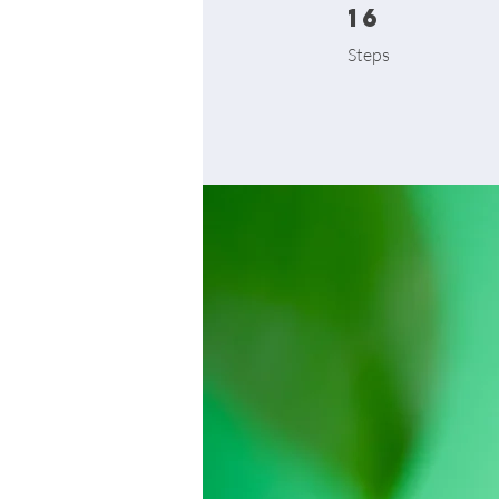
16
16 Steps
Steps