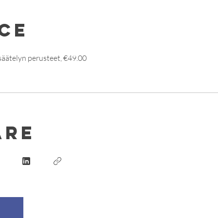
ice
äätelyn perusteet, €49.00
are