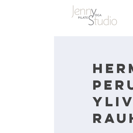
Her
per
yli
rau