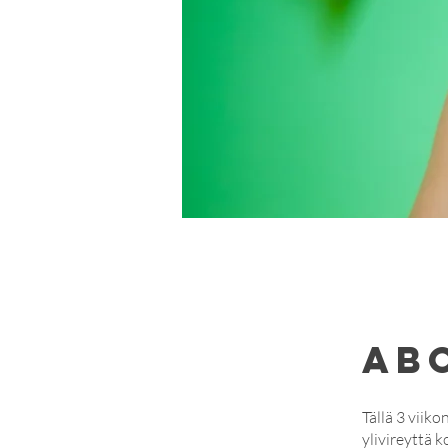
Ab
Tällä 3 viik
ylivireyttä k