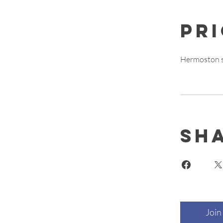
Pr
Hermoston s
Sh
Join