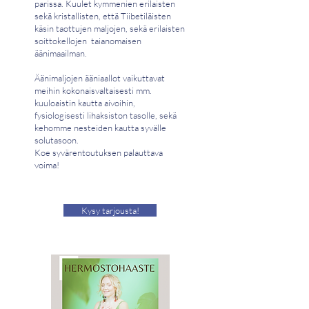
parissa. Kuulet kymmenien erilaisten
sekä kristallisten, että Tiibetiläisten
käsin taottujen maljojen, sekä erilaisten
soittokellojen taianomaisen
äänimaailman.
Äänimaljojen ääniaallot vaikuttavat
meihin kokonaisvaltaisesti mm.
kuuloaistin kautta aivoihin,
fysiologisesti lihaksiston tasolle, sekä
kehomme nesteiden kautta syvälle
solutasoon.
Koe syvärentoutuksen palauttava
voima!
Kysy tarjousta!