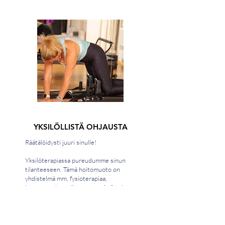
YKSILÖLLISTÄ OHJAUSTA
Räätälöidysti juuri sinulle!
Yksilöterapiassa pureudumme sinun
tilanteeseen. Tämä hoitomuoto on
yhdistelmä mm. fysioterapiaa,
joogaterapiaa, pilatesta, psykofyysisen
psykoterapian työotteella. Saat
työkaluja ja helposta mm. tuki- ja
liikuntaelimistön vaivoihin, tukea mielen
terveyteen, palautumiseen tai