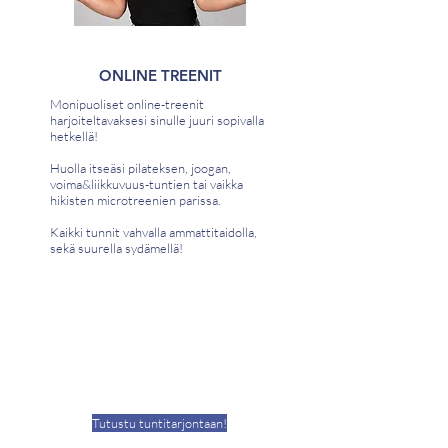
ONLINE TREENIT
Monipuoliset online-treenit
harjoiteltavaksesi sinulle juuri sopivalla
hetkellä!
Huolla itseäsi pilateksen, joogan,
voima&liikkuvuus-tuntien tai vaikka
hikisten microtreenien parissa.
Kaikki tunnit vahvalla ammattitaidolla,
sekä suurella sydämellä!
Tutustu tuntitarjontaan!