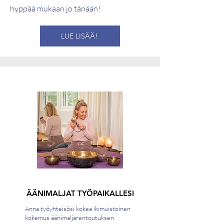
hyppää mukaan jo tänään!
LUE LISÄÄ!
ÄÄNIMALJAT TYÖPAIKALLESI
Anna työyhteisösi kokea ikimuistoinen
kokemus äänimaljarentoutuksen