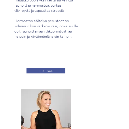
Haluatko oppia yksinkertaisia keinoja
rauhoittaa hermostoa, purkaa
ylivireyttä ja vapauttaa stressiä.
Hermoston säätelyn perusteet on
kolmen viikon verkkokurssi, jonka avulla
opit rauhoittamaan ylikuormitustilaa
helpoin ja käytännönläheisin keinoin.
Lue lisää!